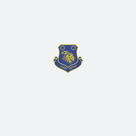
Nulla vitae est risus.
Aenean aliquam dolor a
massa
Pellentesque habitant
morbi tristique senectus ?